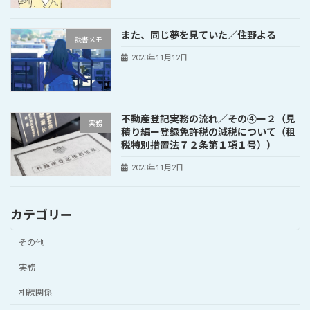
また、同じ夢を見ていた／住野よる
読書メモ
2023年11月12日
不動産登記実務の流れ／その④ー２（見
実務
積り編ー登録免許税の減税について（租
税特別措置法７２条第１項１号））
2023年11月2日
カテゴリー
その他
実務
相続関係