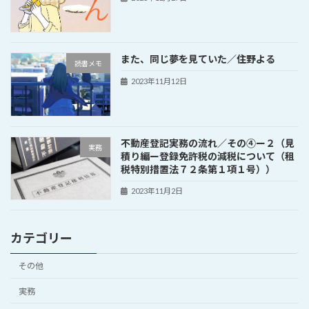
また、同じ夢を見ていた／住野よる
読書メモ
2023年11月12日
不動産登記実務の流れ／その④ー２（見
実務
積り編ー登録免許税の減税について（租
税特別措置法７２条第１項１号））
2023年11月2日
カテゴリー
その他
実務