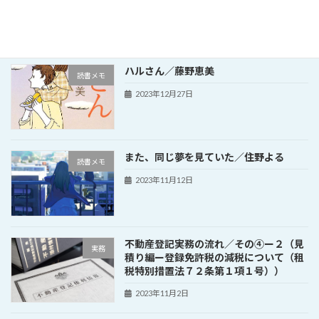
2024年1月16日
ハルさん／藤野恵美
読書メモ
2023年12月27日
また、同じ夢を見ていた／住野よる
読書メモ
2023年11月12日
不動産登記実務の流れ／その④ー２（見
実務
積り編ー登録免許税の減税について（租
税特別措置法７２条第１項１号））
2023年11月2日