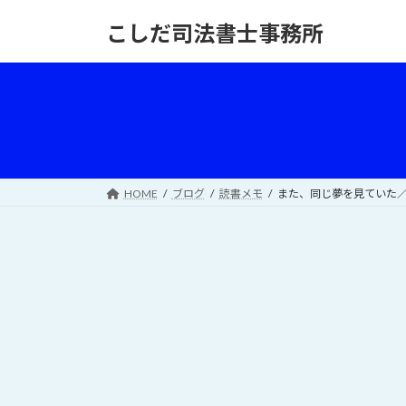
コ
ナ
こしだ司法書士事務所
ン
ビ
テ
ゲ
ン
ー
ツ
シ
へ
ョ
ス
ン
キ
に
ッ
移
HOME
ブログ
読書メモ
また、同じ夢を見ていた
プ
動