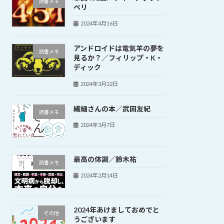
読書メモ
ペリ
2024年4月16日
アンドロイドは電気羊の夢を
読書メモ
見るか？／フィリップ・K・
ディック
2024年3月22日
繊細さんの本／武田友紀
読書メモ
2024年3月7日
最高の体調／鈴木祐
読書メモ
2024年2月14日
2024年あけましておめでと
その他
うございます