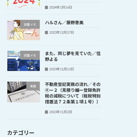
2024年1月16日
ハルさん／藤野恵美
読書メモ
2023年12月27日
また、同じ夢を見ていた／住
読書メモ
野よる
2023年11月12日
不動産登記実務の流れ／その
実務
④ー２（見積り編ー登録免許
税の減税について（租税特別
措置法７２条第１項１号））
2023年11月2日
カテゴリー