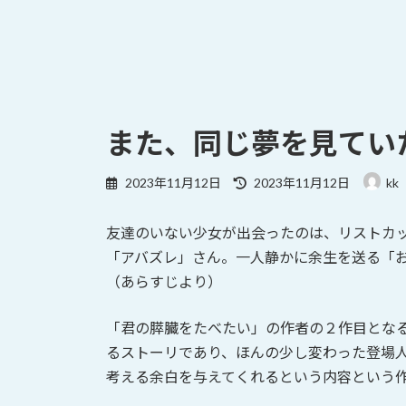
また、同じ夢を見てい
最
2023年11月12日
2023年11月12日
kk
終
更
友達のいない少女が出会ったのは、リストカ
新
日
「アバズレ」さん。一人静かに余生を送る「
時
（あらすじより）
:
「君の膵臓をたべたい」の作者の２作目とな
るストーリであり、ほんの少し変わった登場
考える余白を与えてくれるという内容という