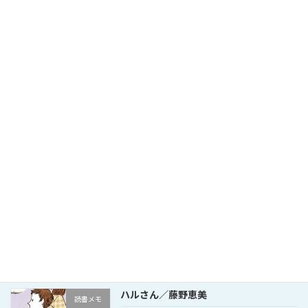
繊細さんの本／武田友紀
読書メモ
2024年3月7日
最高の体調／鈴木祐
読書メモ
2024年2月14日
2024年あけましておめでとうございます
その他
2024年1月16日
ハルさん／藤野恵美
読書メモ